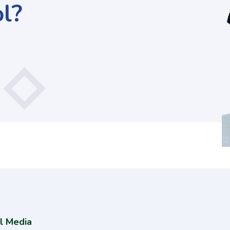
l?
l Media